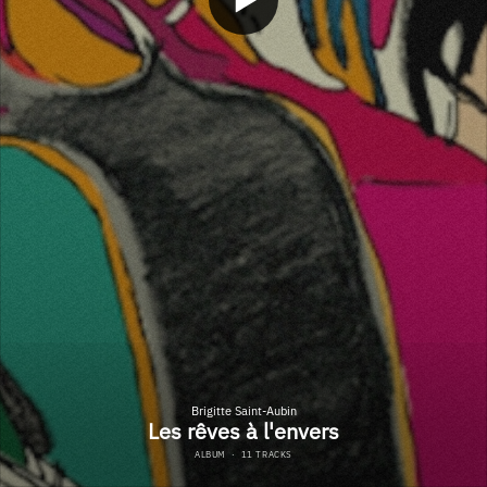
Brigitte Saint-Aubin
Les rêves à l'envers
ALBUM
·
11 TRACKS